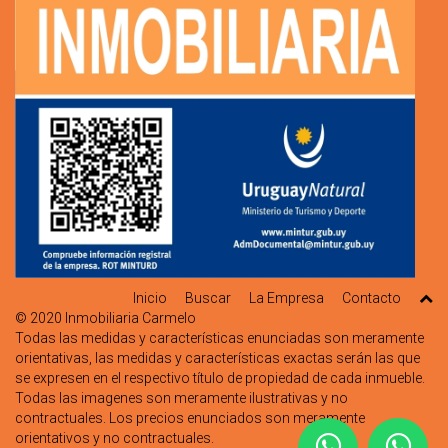
Inicio
Buscar
La Empresa
Contacto
© 2020
Inmobiliaria Carmelo
Todas las medidas y características enunciadas son meramente
orientativas, las medidas y características exactas serán las que
se expresen en el respectivo título de propiedad de cada inmueble.
Todas las imagenes son meramente ilustrativas y no
contractuales. Los precios enunciados son meramente
orientativos y no contractuales.