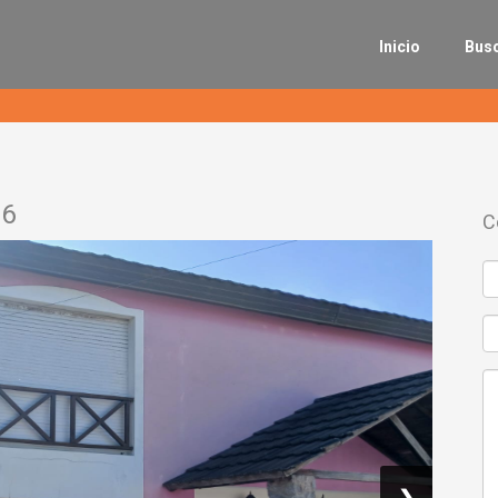
Inicio
Bus
16
C
❯