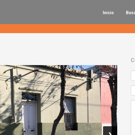
Inicio
Bus
C
❯