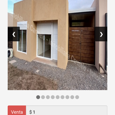
❮
❯
Venta